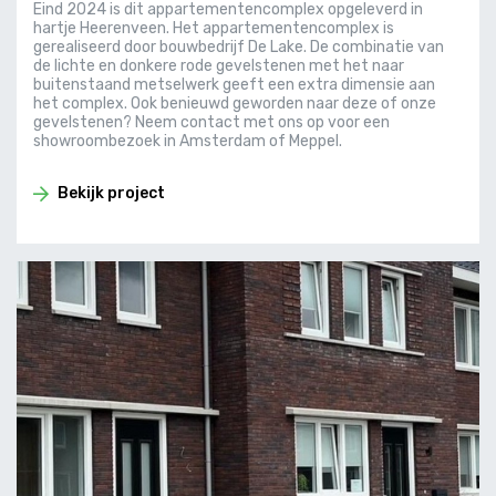
Eind 2024 is dit appartementencomplex opgeleverd in
hartje Heerenveen. Het appartementencomplex is
gerealiseerd door bouwbedrijf De Lake. De combinatie van
de lichte en donkere rode gevelstenen met het naar
buitenstaand metselwerk geeft een extra dimensie aan
het complex. Ook benieuwd geworden naar deze of onze
gevelstenen? Neem contact met ons op voor een
showroombezoek in Amsterdam of Meppel.
Bekijk project